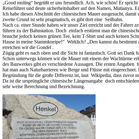
„Good moling“ begrüßt er uns freundlich. Ach, wie schön! Er sprich
Reiseführer und deute sicherheitshalber auf den Namen, Mutianyu. Er
Ich habe diesen Abschnitt der chinesischen Mauer ausgesucht, damit 
zweite Grund ist sehr pragmatisch, es gibt dort eine Seilbahn.
Nach ca. einer Stunde haben wir unser Ziel erreicht und der Fahrer 
führen zu der Bahnstation. Doch einfach erstürmt man die chinesisc
brauche jedoch keinen grünen Tee, kein T-Shirt und auch keinen Schm
Hause in meine Stammkneipe!“ Wirklich? „Den kannst du bestimmt a
erreichen wir die Gondel .
Zügig geht es nach oben und die Sicht ist fantastisch. Gott sei Dank h
Schon unterwegs können wir die Mauer mit einem der Wachtürme er
des Bauwerkes gibt es verschiedene Aussagen. Die ersten Angaben be
hat man auch Naturbarrieren wie Berge und Flüsse mit eingerechnet.
Begründung für die große Differenz ist, laut Wikipedia, dass zuvor 
Da ist die ursprüngliche chinesische Längenangabe doch entschieden
sehr weise Berechnung und Bezeichnung.