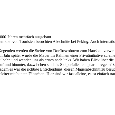
.000 Jahren mehrfach ausgebaut.
llem die von Touristen besuchten Abschnitte bei Peking. Auch internati
hen Gegenden werden die Steine von Dorfbewohnern zum Hausbau verwe
 Ein Jahr später wurde die Mauer im Rahmen einer Privatinitiative zu ei
bahn und wenden uns als erstes nach links. Wir haben Blick über die 
uf und hinunter, dazwischen sind als Stolperfallen ein paar unregelmäß
otzdem es war die richtige Entscheidung diesen Mauerabschnitt zu bes
er mit bunten Fähnchen. Hier sind wir fast alleine, es ist einfach tra