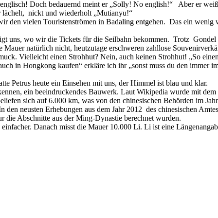
t englisch! Doch bedauernd meint er „Solly! No english!“ Aber er wei
 lächelt, nickt und wiederholt „Mutianyu!“
wir den vielen Touristenströmen in Badaling entgehen. Das ein wenig w
zeigt uns, wo wir die Tickets für die Seilbahn bekommen. Trotz Gondel
he Mauer natürlich nicht, heutzutage erschweren zahllose Souvenirver
uck. Vielleicht einen Strohhut? Nein, auch keinen Strohhut! „So eine
uch in Hongkong kaufen“ erkläre ich ihr „sonst muss du den immer 
atte Petrus heute ein Einsehen mit uns, der Himmel ist blau und klar.
kennen, ein beeindruckendes Bauwerk. Laut Wikipedia wurde mit dem
liefen sich auf 6.000 km, was von den chinesischen Behörden im Jahr
 In den neusten Erhebungen aus dem Jahr 2012 des chinesischen Amtes 
nur die Abschnitte aus der Ming-Dynastie berechnet wurden.
 einfacher. Danach misst die Mauer 10.000 Li. Li ist eine Längenanga