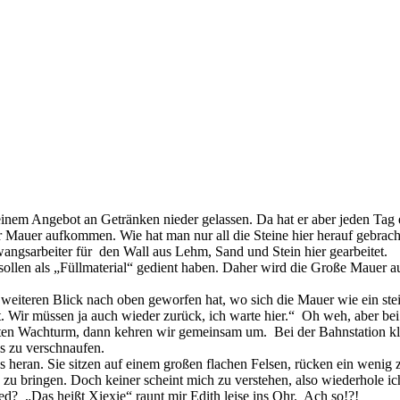
einem Angebot an Getränken nieder gelassen. Da hat er aber jeden Tag
 Mauer aufkommen. Wie hat man nur all die Steine hier herauf gebrac
angsarbeiter für den Wall aus Lehm, Sand und Stein hier gearbeitet.
n als „Füllmaterial“ gedient haben. Daher wird die Große Mauer auch 
 weiteren Blick nach oben geworfen hat, wo sich die Mauer wie ein st
t. Wir müssen ja auch wieder zurück, ich warte hier.“ Oh weh, aber be
en Wachturm, dann kehren wir gemeinsam um. Bei der Bahnstation klet
is zu verschnaufen.
s heran. Sie sitzen auf einem großen flachen Felsen, rücken ein wenig
u bringen. Doch keiner scheint mich zu verstehen, also wiederhole ich
ed? „Das heißt Xiexie“ raunt mir Edith leise ins Ohr. Ach so!?!