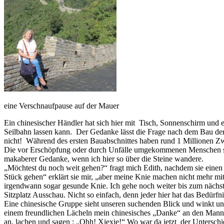
eine Verschnaufpause auf der Mauer
Ein chinesischer Händler hat sich hier mit Tisch, Sonnenschirm und 
Seilbahn lassen kann. Der Gedanke lässt die Frage nach dem Bau der
nicht! Während des ersten Bauabschnittes haben rund 1 Millionen Zw
Die vor Erschöpfung oder durch Unfälle umgekommenen Menschen solle
makaberer Gedanke, wenn ich hier so über die Steine wandere.
„Möchtest du noch weit gehen?“ fragt mich Edith, nachdem sie einen
Stück gehen“ erklärt sie mir, „aber meine Knie machen nicht mehr mi
irgendwann sogar gesunde Knie. Ich gehe noch weiter bis zum nächst
Sitzplatz Ausschau. Nicht so einfach, denn jeder hier hat das Bedürfn
Eine chinesische Gruppe sieht unseren suchenden Blick und winkt un
einem freundlichen Lächeln mein chinesisches „Danke“ an den Mann z
an, lachen und sagen : „Ohh! Xiexie!“ Wo war da jetzt der Unterschi