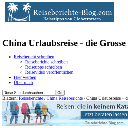
China Urlaubsreise - die Gros
Reisebericht schreiben
Reiseberichte schreiben
Reisetipps schreiben
Reisevideo veröffentlichen
Hier werben
Über mich
Blättern:
Reiseberichte
/
China Reiseberichte
/ China Urlaubsreise – 