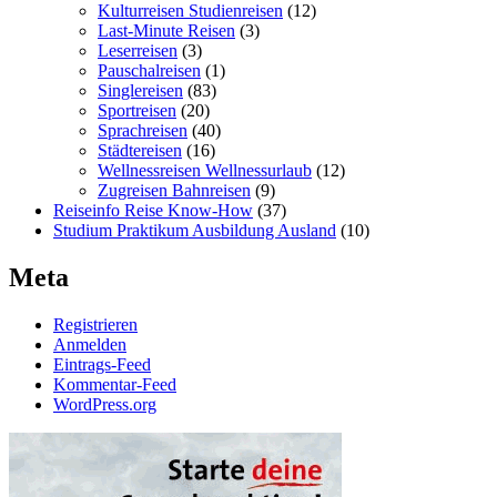
Kulturreisen Studienreisen
(12)
Last-Minute Reisen
(3)
Leserreisen
(3)
Pauschalreisen
(1)
Singlereisen
(83)
Sportreisen
(20)
Sprachreisen
(40)
Städtereisen
(16)
Wellnessreisen Wellnessurlaub
(12)
Zugreisen Bahnreisen
(9)
Reiseinfo Reise Know-How
(37)
Studium Praktikum Ausbildung Ausland
(10)
Meta
Registrieren
Anmelden
Eintrags-Feed
Kommentar-Feed
WordPress.org