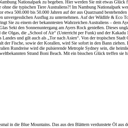
en Nambung Nationalpark zu begeben. Hier werden Sie mit etwas Glück
e ohne die typischen Tiere Australiens?! Im Nambung Nationalpark we
vor etwa 500.000 bis 50.000 Jahren auf der aus Quarzsand bestehenden
n unvergesslichen Ausflug zu unternehmen. Auf der Wildlife & Eco Tou
ngt Sie zu einem der bekanntesten Wahrzeichen Australiens – dem Ayers
Glas Sekt den Sonnenuntergang am Ayers Rock genießen. Dieses unglaub
d die Olgas, die „School of Air“ (Unterricht per Funk) und der Kakadu N
s Landes und gilt auch als „Tor nach Asien“. Von der tropischen Stadt
lt der Fische, sowie der Korallen, wird Sie sofort in den Bann ziehen.
stralien Rundreise wird die pulsierende Metrople Sydney sein, die heiml
ltbekannten Strand Boni Beach. Mit ein bisschen Glück treffen sie hier
iesmal in die Blue Mountains. Das aus den Blättern verdunstete Öl au