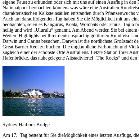
eigene Faust zu erkunden oder sich mit uns auf einen Ausflug in d
Nationalpark beobachten können- was wäre eine Australien Rundreis
charakteristischen Kalksteinsäulen entstanden durch Pflanzenwuchs 
Auch am darauffolgenden Tag haben Sie die Möglichkeit mit uns eine
beobachten, seien es Kängurus, Koala, Wombats oder Emus. Tag 6 bri
heilig und wird „Ulurulu“ genannt. Am Abend werden Sie bei einem 
Weitere Highlights bei Ihrer deutschsprachig geführten Rundreise sin
Darwin und Carins besuchen. Darwin ist die nördlichste Großstadt de
Great Barrier Reef zu buchen. Die unglaubliche Farbpracht und Vielfa
zugleich einer der schönste Orte Australiens. Letzte Station Ihrer Au
Hafenbrücke, das nahegelegene Altstadtviertel „The Rocks“ und den we
Sydney Harbour Bridge
Am 17. Tag besteht für Sie dieMöglichkeit eines letzten Ausflugs, d