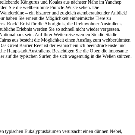
 freilebende Kängurus und Koalas aus nächster Nähe im Yanchep
rden Sie die weltberühmte Pinncle-Wüste sehen. Die
 Wanderdüne – ein bizarrer und zugleich atemberaubender Anblick!
r haben Sie erneut die Möglichkeit einheimische Tiere zu
 Rock! Er ist für die Aboriginis, die Ureinwohner Australiens,
liche Erlebnis werden Sie so schnell nicht wieder vergessen.
ationalpark sein. Auf Ihrer Weiterreise werden Sie die Städte
 Cairns aus besteht die Möglichkeit einen Ausflug zum weltberühmten
 Das Great Barrier Reef ist der wahrscheinlich beeindruckenste und
iche Hauptstadt Australiens. Besichtigen Sie die Oper, die imposante
 auf die typischen Surfer, die sich wagemutig in die Wellen stürzen.
s den typischen Eukalyptusbäumen verursacht einen dünnen Nebel,