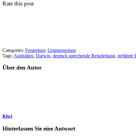
Rate this post
Categories:
Fernreisen
,
Gruppenreisen
Tags:
Australien
,
Darwin
,
deutsch sprechende Reiseleitung
,
geführte 
Über den Autor
Kiwi
Hinterlassen Sie eine Antwort