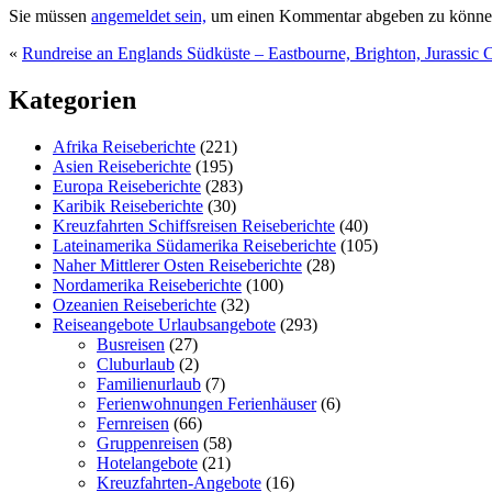
Sie müssen
angemeldet sein,
um einen Kommentar abgeben zu könne
«
Rundreise an Englands Südküste – Eastbourne, Brighton, Jurassic 
Kategorien
Afrika Reiseberichte
(221)
Asien Reiseberichte
(195)
Europa Reiseberichte
(283)
Karibik Reiseberichte
(30)
Kreuzfahrten Schiffsreisen Reiseberichte
(40)
Lateinamerika Südamerika Reiseberichte
(105)
Naher Mittlerer Osten Reiseberichte
(28)
Nordamerika Reiseberichte
(100)
Ozeanien Reiseberichte
(32)
Reiseangebote Urlaubsangebote
(293)
Busreisen
(27)
Cluburlaub
(2)
Familienurlaub
(7)
Ferienwohnungen Ferienhäuser
(6)
Fernreisen
(66)
Gruppenreisen
(58)
Hotelangebote
(21)
Kreuzfahrten-Angebote
(16)