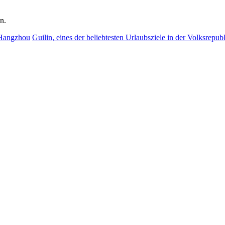
n.
 Hangzhou
Guilin, eines der beliebtesten Urlaubsziele in der Volksrepub