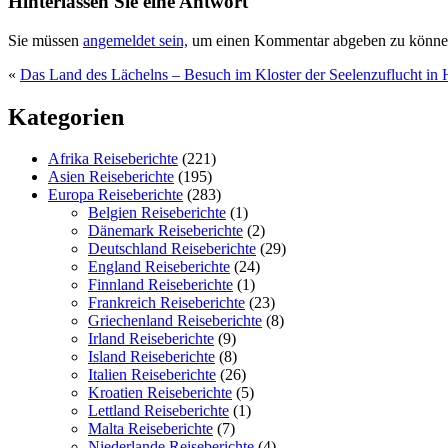
Hinterlassen Sie eine Antwort
Sie müssen
angemeldet sein,
um einen Kommentar abgeben zu könne
«
Das Land des Lächelns – Besuch im Kloster der Seelenzuflucht in
Kategorien
Afrika Reiseberichte
(221)
Asien Reiseberichte
(195)
Europa Reiseberichte
(283)
Belgien Reiseberichte
(1)
Dänemark Reiseberichte
(2)
Deutschland Reiseberichte
(29)
England Reiseberichte
(24)
Finnland Reiseberichte
(1)
Frankreich Reiseberichte
(23)
Griechenland Reiseberichte
(8)
Irland Reiseberichte
(9)
Island Reiseberichte
(8)
Italien Reiseberichte
(26)
Kroatien Reiseberichte
(5)
Lettland Reiseberichte
(1)
Malta Reiseberichte
(7)
Niederlande Reiseberichte
(4)