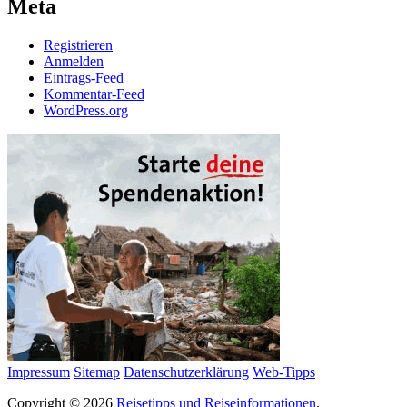
Meta
Registrieren
Anmelden
Eintrags-Feed
Kommentar-Feed
WordPress.org
Impressum
Sitemap
Datenschutzerklärung
Web-Tipps
Copyright © 2026
Reisetipps und Reiseinformationen
.