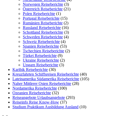
Norwegen Reiseberichte
(3)
Österreich Reiseberichte
(21)
Polen Reiseberichte
(1)
Portugal Reiseberichte
(15)
Rumänien Reiseberichte
(2)
Russland Reiseberichte
(16)
Schottland Reiseberichte
(3)
Schweden Reiseberichte
(4)
Schweiz Reiseberichte
(4)
Spanien Reiseberichte
(53)
Tschechien Reiseberichte
(2)
Türkei Reiseberichte
(9)
Ukraine Reiseberichte
(2)
Ungarn Reiseberichte
(3)
Karibik Reiseberichte
(30)
Kreuzfahrten Schiffsreisen Reiseberichte
(40)
Lateinamerika Südamerika Reiseberichte
(105)
Naher Mittlerer Osten Reiseberichte
(28)
Nordamerika Reiseberichte
(100)
Ozeanien Reiseberichte
(32)
Reiseangebote Urlaubsangebote
(293)
Reiseinfo Reise Know-How
(37)
Studium Praktikum Ausbildung Ausland
(10)