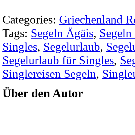
Categories:
Griechenland Re
Tags:
Segeln Ägäis
,
Segeln 
Singles
,
Segelurlaub
,
Segelu
Segelurlaub für Singles
,
Seg
Singlereisen Segeln
,
Single
Über den Autor