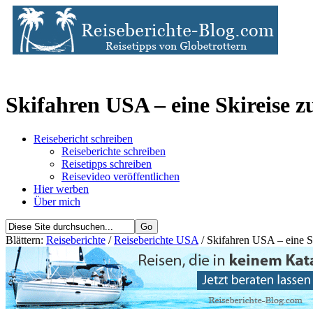
Skifahren USA – eine Skireise 
Reisebericht schreiben
Reiseberichte schreiben
Reisetipps schreiben
Reisevideo veröffentlichen
Hier werben
Über mich
Blättern:
Reiseberichte
/
Reiseberichte USA
/ Skifahren USA – eine 