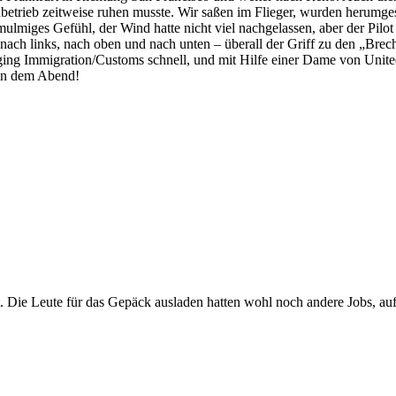
betrieb zeitweise ruhen musste. Wir saßen im Flieger, wurden herumg
mulmiges Gefühl, der Wind hatte nicht viel nachgelassen, aber der Pilot
, nach links, nach oben und nach unten – überall der Griff zu den „Bre
ging Immigration/Customs schnell, und mit Hilfe einer Dame von Unit
 an dem Abend!
Die Leute für das Gepäck ausladen hatten wohl noch andere Jobs, auf j