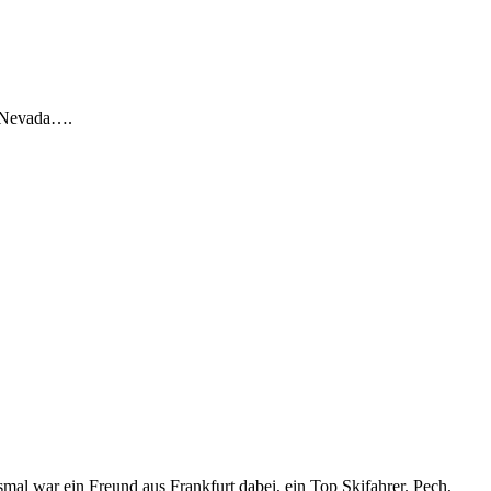
d Nevada….
mal war ein Freund aus Frankfurt dabei, ein Top Skifahrer. Pech,