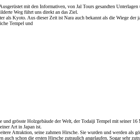
n. Ausgerüstet mit den Informativen, von Jal Tours gesandten Unterlage
lderte Weg führt uns direkt an das Ziel.
ter als Kyoto. Aus dieser Zeit ist Nara auch bekannt als die Wiege der j
eiche Tempel und
este und grösste Holzgebäude der Welt, der Todaiji Tempel mit seiner 
iner Art in Japan ist.
tere Attraktion, seine zahmen Hirsche. Sie wurden und werden als göttl
uch schon die ersten Hirsche zutraulich angelaufen. Sogar sehr zutraul