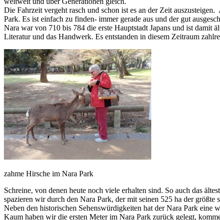
weltweit und über Generationen gleich.
Die Fahrzeit vergeht rasch und schon ist es an der Zeit auszusteige
Park. Es ist einfach zu finden- immer gerade aus und der gut ausgeschi
Nara war von 710 bis 784 die erste Hauptstadt Japans und ist damit äl
Literatur und das Handwerk. Es entstanden in diesem Zeitraum zahlr
zahme Hirsche im Nara Park
Schreine, von denen heute noch viele erhalten sind. So auch das ält
spazieren wir durch den Nara Park, der mit seinen 525 ha der größte se
Neben den historischen Sehenswürdigkeiten hat der Nara Park eine wei
Kaum haben wir die ersten Meter im Nara Park zurück gelegt, kommen a