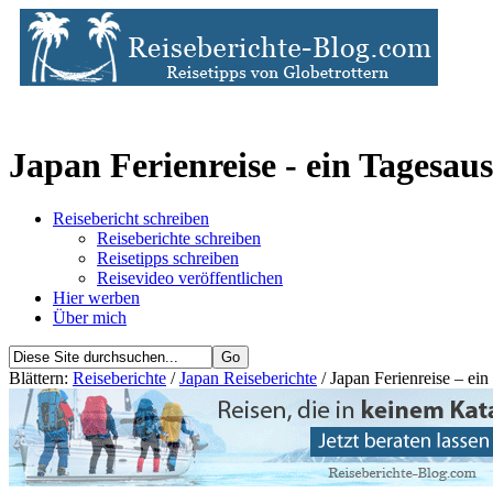
Japan Ferienreise - ein Tagesau
Reisebericht schreiben
Reiseberichte schreiben
Reisetipps schreiben
Reisevideo veröffentlichen
Hier werben
Über mich
Blättern:
Reiseberichte
/
Japan Reiseberichte
/ Japan Ferienreise – ei