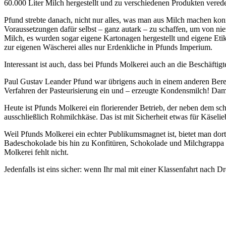
60.000 Liter Milch hergestellt und zu verschiedenen Produkten vered
Pfund strebte danach, nicht nur alles, was man aus Milch machen kon
Voraussetzungen dafür selbst – ganz autark – zu schaffen, um von ni
Milch, es wurden sogar eigene Kartonagen hergestellt und eigene Et
zur eigenen Wäscherei alles nur Erdenkliche in Pfunds Imperium.
Interessant ist auch, dass bei Pfunds Molkerei auch an die Beschäfti
Paul Gustav Leander Pfund war übrigens auch in einem anderen Bereich
Verfahren der Pasteurisierung ein und – erzeugte Kondensmilch! Damit
Heute ist Pfunds Molkerei ein florierender Betrieb, der neben dem sc
ausschließlich Rohmilchkäse. Das ist mit Sicherheit etwas für Käselie
Weil Pfunds Molkerei ein echter Publikumsmagnet ist, bietet man dort
Badeschokolade bis hin zu Konfitüren, Schokolade und Milchgrappa b
Molkerei fehlt nicht.
Jedenfalls ist eins sicher: wenn Ihr mal mit einer Klassenfahrt nac