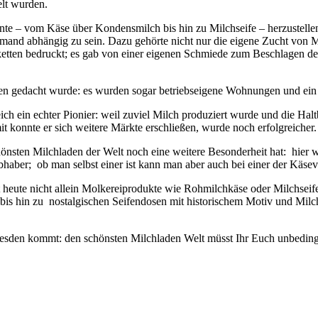
elt wurden.
nte – vom Käse über Kondensmilch bis hin zu Milchseife – herzustellen
emand abhängig zu sein. Dazu gehörte nicht nur die eigene Zucht von M
iketten bedruckt; es gab von einer eigenen Schmiede zum Beschlagen d
gten gedacht wurde: es wurden sogar betriebseigene Wohnungen und ein 
 ein echter Pionier: weil zuviel Milch produziert wurde und die Haltba
 konnte er sich weitere Märkte erschließen, wurde noch erfolgreicher.
hönsten Milchladen der Welt noch eine weitere Besonderheit hat: hier we
bhaber; ob man selbst einer ist kann man aber auch bei einer der Käsev
 heute nicht allein Molkereiprodukte wie Rohmilchkäse oder Milchseife 
is hin zu nostalgischen Seifendosen mit historischem Motiv und Milch
h Dresden kommt: den schönsten Milchladen Welt müsst Ihr Euch unbedin