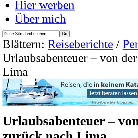
Hier werben
Über mich
Blättern:
Reiseberichte
/
Per
Urlaubsabenteuer – von de
Lima
Urlaubsabenteuer – vo
zurück nach Lima