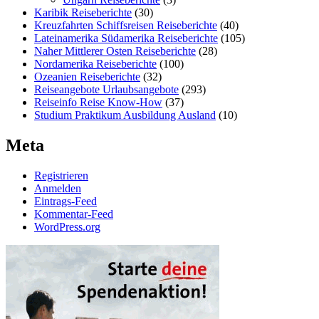
Karibik Reiseberichte
(30)
Kreuzfahrten Schiffsreisen Reiseberichte
(40)
Lateinamerika Südamerika Reiseberichte
(105)
Naher Mittlerer Osten Reiseberichte
(28)
Nordamerika Reiseberichte
(100)
Ozeanien Reiseberichte
(32)
Reiseangebote Urlaubsangebote
(293)
Reiseinfo Reise Know-How
(37)
Studium Praktikum Ausbildung Ausland
(10)
Meta
Registrieren
Anmelden
Eintrags-Feed
Kommentar-Feed
WordPress.org