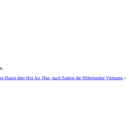
n.
on Hanoi über Hoi An, Hue, nach Saigon die Höhepunkte Vietnams
»