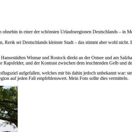
an ohnehin in einer der schönsten Urlaubsregionen Deutschlands – i
 Rerik sei Deutschlands kleinste Stadt – das stimmt aber wohl nicht. Eg
n Hansestädten Wismar und Rostock direkt an der Ostsee und am Salzhaf
 die Rapsfelder, und der Kontrast zwischen dem leuchtenden Gelb und 
Ausflugsziel aufgefallen, welches mir bis dahin jedoch unbekannt war: s
egion auf jeden Fall empfehlenswert. Mein Foto sollte dies vermitteln.