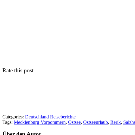
Rate this post
Categories:
Deutschland Reiseberichte
Tags:
Mecklenburg-Vorpommern
,
Ostsee
,
Ostseeurlaub
,
Rerik
,
Salzha
Über den Autor