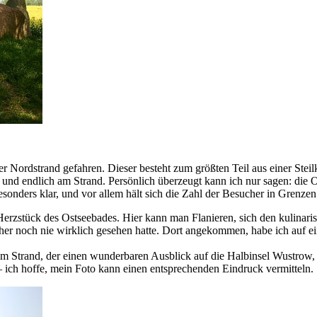
 Nordstrand gefahren. Dieser besteht zum größten Teil aus einer Steilkü
l und endlich am Strand. Persönlich überzeugt kann ich nur sagen: die O
esonders klar, und vor allem hält sich die Zahl der Besucher in Grenz
rzstück des Ostseebades. Hier kann man Flanieren, sich den kulinari
bisher noch nie wirklich gesehen hatte. Dort angekommen, habe ich auf e
 am Strand, der einen wunderbaren Ausblick auf die Halbinsel Wustrow,
– ich hoffe, mein Foto kann einen entsprechenden Eindruck vermitteln.