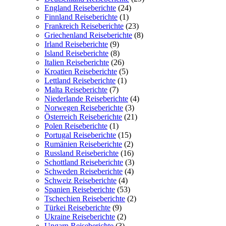
England Reiseberichte
(24)
Finnland Reiseberichte
(1)
Frankreich Reiseberichte
(23)
Griechenland Reiseberichte
(8)
Irland Reiseberichte
(9)
Island Reiseberichte
(8)
Italien Reiseberichte
(26)
Kroatien Reiseberichte
(5)
Lettland Reiseberichte
(1)
Malta Reiseberichte
(7)
Niederlande Reiseberichte
(4)
Norwegen Reiseberichte
(3)
Österreich Reiseberichte
(21)
Polen Reiseberichte
(1)
Portugal Reiseberichte
(15)
Rumänien Reiseberichte
(2)
Russland Reiseberichte
(16)
Schottland Reiseberichte
(3)
Schweden Reiseberichte
(4)
Schweiz Reiseberichte
(4)
Spanien Reiseberichte
(53)
Tschechien Reiseberichte
(2)
Türkei Reiseberichte
(9)
Ukraine Reiseberichte
(2)
Ungarn Reiseberichte
(3)