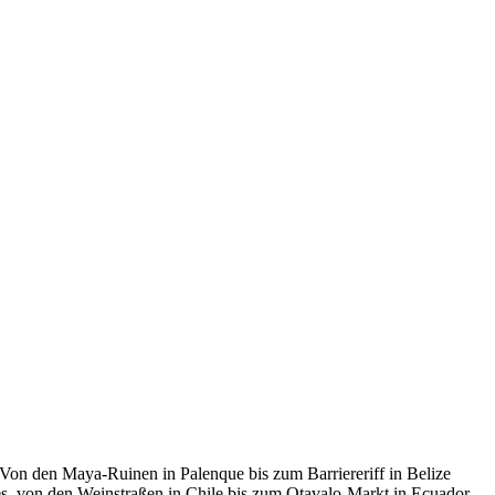
Von den Maya-Ruinen in Palenque bis zum Barriereriff in Belize
s, von den Weinstraßen in Chile bis zum Otavalo-Markt in Ecuador,