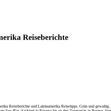
erika Reiseberichte
rika Reiseberichte und Lateinamerika Reisetipps. Grün und gewaltig. 
om San-Blas-Archipel in Panama bis zu den Tanguerias in Buenos Aire